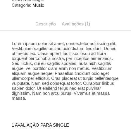
Categoria:
Music
Descrição
Avaliações (1)
Lorem ipsum dolor sit amet, consectetur adipiscing elit.
Vestibulum sagittis orci ac odio dictum tincidunt. Donec
ut metus leo. Class aptent taciti sociosqu ad litora
torquent per conubia nostra, per inceptos himenaeos.
Sed luctus, dui eu sagittis sodales, nulla nibh sagittis
augue, vel porttitor diam enim non metus. Vestibulum
aliquam augue neque. Phasellus tincidunt odio eget
ullamcorper efficitur. Cras placerat ut turpis pellentesque
vulputate. Nam sed consequat tortor. Curabitur finibus
sapien dolor. Ut eleifend tellus nec erat pulvinar
dignissim. Nam non arcu purus. Vivamus et massa
massa.
1 AVALIAÇÃO PARA
SINGLE