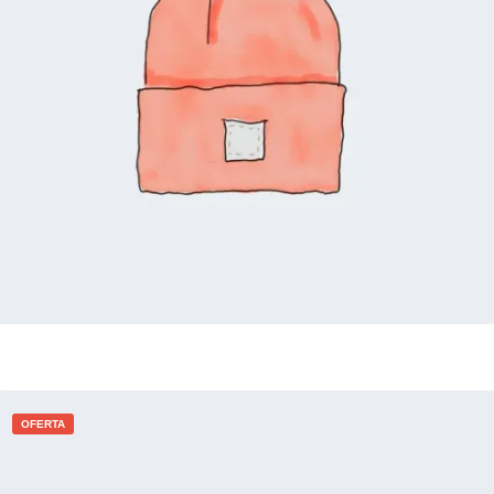
R$
20,00
R$
18,00
Adicionar ao carrinho
OFERTA