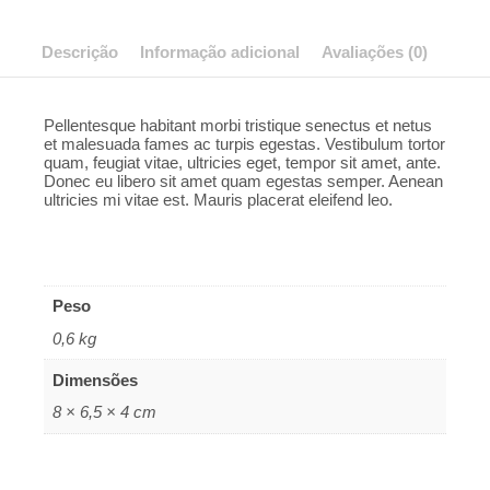
Descrição
Informação adicional
Avaliações (0)
Pellentesque habitant morbi tristique senectus et netus
et malesuada fames ac turpis egestas. Vestibulum tortor
quam, feugiat vitae, ultricies eget, tempor sit amet, ante.
Donec eu libero sit amet quam egestas semper. Aenean
ultricies mi vitae est. Mauris placerat eleifend leo.
Peso
0,6 kg
Dimensões
8 × 6,5 × 4 cm