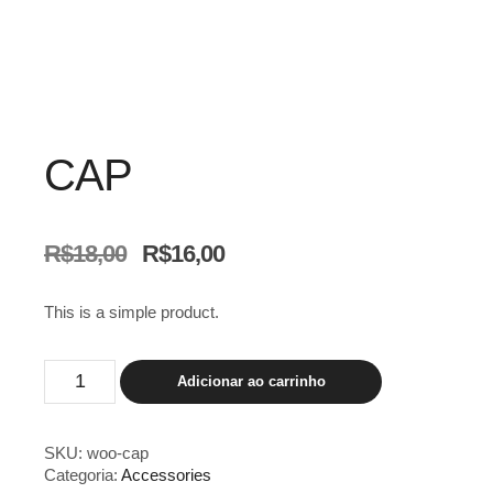
CAP
O
O
R$
18,00
R$
16,00
preço
preço
original
atual
This is a simple product.
era:
é:
R$18,00.
R$16,00.
Cap
Adicionar ao carrinho
quantidade
SKU:
woo-cap
Categoria:
Accessories